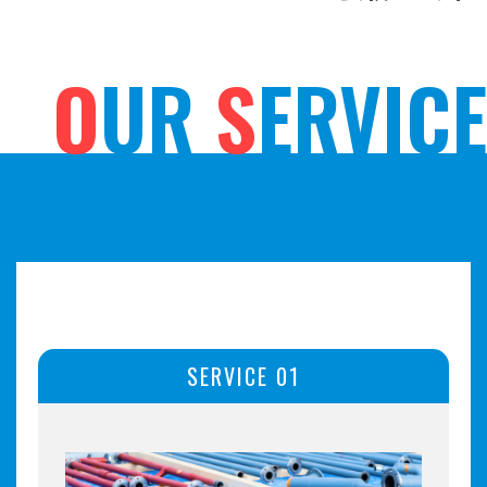
O
UR
S
ERVICE